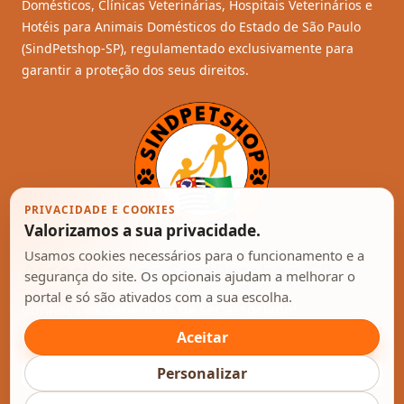
Domésticos, Clínicas Veterinárias, Hospitais Veterinários e
Hotéis para Animais Domésticos do Estado de São Paulo
(SindPetshop-SP), regulamentado exclusivamente para
garantir a proteção dos seus direitos.
PRIVACIDADE E COOKIES
Valorizamos a sua privacidade.
Usamos cookies necessários para o funcionamento e a
Associe-se ao SindPetshop-SP
segurança do site. Os opcionais ajudam a melhorar o
portal e só são ativados com a sua escolha.
Conheça os benefícios de ser associado!
Aceitar
Enviar
Personalizar