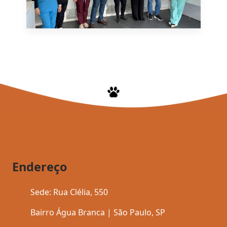
Endereço
Sede: Rua Clélia, 550
Bairro Água Branca | São Paulo, SP