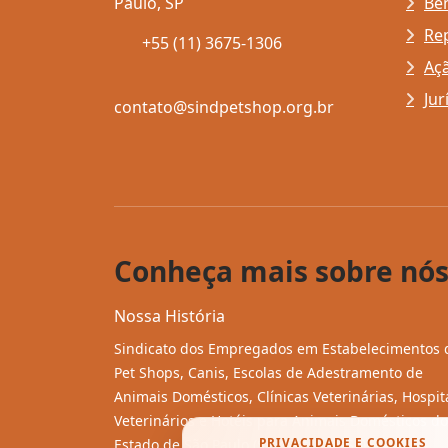
Paulo, SP
Ben
Re
+55 (11) 3675-1306
Açã
Jur
contato@sindpetshop.org.br
Conheça mais sobre nós
Nossa História
Sindicato dos Empregados em Estabelecimentos 
Pet Shops, Canis, Escolas de Adestramento de
Animais Domésticos, Clínicas Veterinárias, Hospit
Veterinários e Hotéis para Animais Domésticos do
PRIVACIDADE E COOKIES
Estado de São Paulo (SindPetshop-SP),