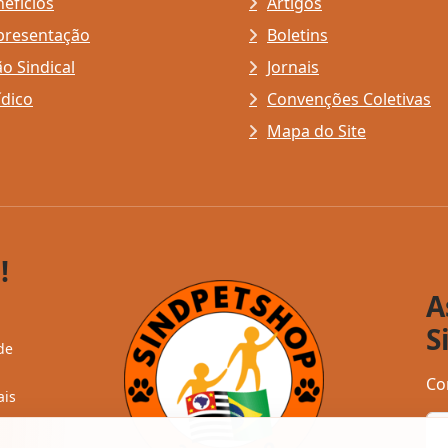
efícios
Artigos
presentação
Boletins
o Sindical
Jornais
ídico
Convenções Coletivas
Mapa do Site
!
A
S
de
Co
ais