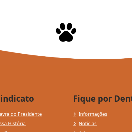
Sindicato
Fique por Den
avra do Presidente
Informações
sa História
Notícias