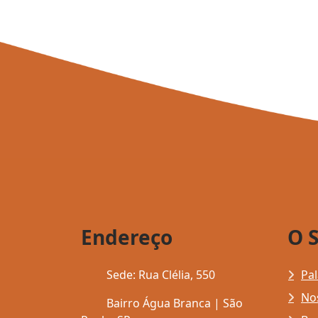
Endereço
O 
Sede: Rua Clélia, 550
Pal
Nos
Bairro Água Branca | São