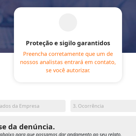
Proteção e sigilo garantidos
Preencha corretamente que um de
nossos analistas entrará em contato,
se você autorizar.
ados da Empresa
3.
Ocorrência
ise da denúncia.
abaixo para que possamos dar andamento ao seu relato.