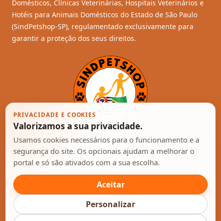
Domésticos, Clínicas Veterinárias, Hospitais Veterinários e
Hotéis para Animais Domésticos do Estado de São Paulo
(SindPetshop-SP), regulamentado exclusivamente para
garantir a proteção dos seus direitos.
PRIVACIDADE E COOKIES
Valorizamos a sua privacidade.
Usamos cookies necessários para o funcionamento e a
Associe-se ao SindPetshop-SP
segurança do site. Os opcionais ajudam a melhorar o
portal e só são ativados com a sua escolha.
Conheça os benefícios de ser associado!
Aceitar
Enviar
Personalizar