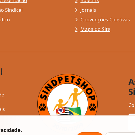
presentação
Boletins
o Sindical
Jornais
ídico
Convenções Coletivas
Mapa do Site
!
A
S
de
Co
ais
vacidade.