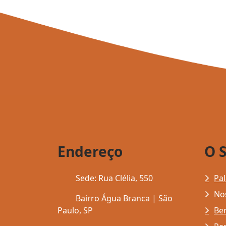
Endereço
O 
Sede: Rua Clélia, 550
Pal
Nos
Bairro Água Branca | São
Paulo, SP
Ben