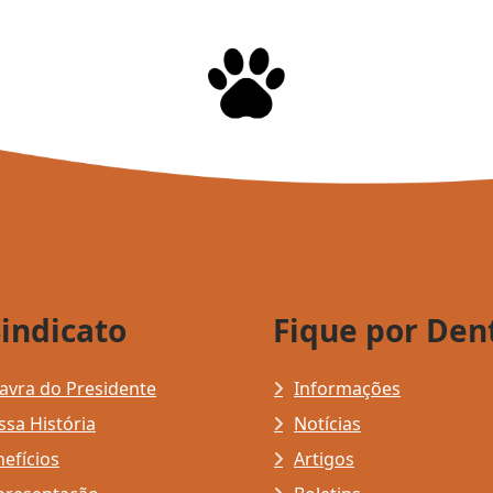
Sindicato
Fique por Den
avra do Presidente
Informações
sa História
Notícias
efícios
Artigos