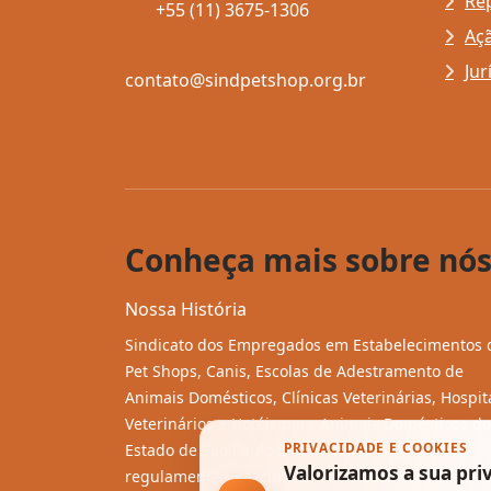
Re
+55 (11) 3675-1306
Açã
Jur
contato@sindpetshop.org.br
Conheça mais sobre nós
Nossa História
Sindicato dos Empregados em Estabelecimentos 
Pet Shops, Canis, Escolas de Adestramento de
Animais Domésticos, Clínicas Veterinárias, Hospit
Veterinários e Hotéis para Animais Domésticos do
PRIVACIDADE E COOKIES
Estado de São Paulo (SindPetshop-SP),
Valorizamos a sua pri
regulamentado exclusivamente para garantir a