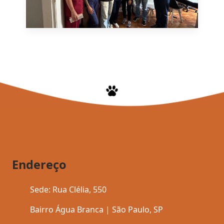
Endereço
Sede: Rua Clélia, 550
Bairro Água Branca | São Paulo, SP